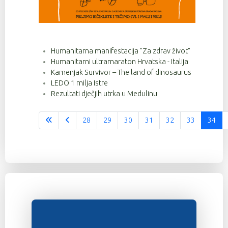
Humanitarna manifestacija "Za zdrav život"
Humanitarni ultramaraton Hrvatska - Italija
Kamenjak Survivor – The land of dinosaurus
LEDO 1 milja Istre
Rezultati dječjih utrka u Medulinu
28
29
30
31
32
33
34
Stranica 34 od 37