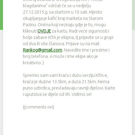
blagdanima" održat će se u nedjelju
27.12.2015.g. sa startom u 10 sati. Mjesto
okupljanja je kafić kraj marketa na Starom
Pazinu. Onima koji neznaju gdje je to, mogu
kliknuti
OVDJE
za kartu. Radi veće sigurnosti i
bolje zabave KITA je ekipna, tj prijavite se u grupi
od dva ili više članova. Prijave su na mail
Rankog@gmail.com
. Navedite Ime i prezime i
broj telefona. A može i ime ekipe ako je
kreativno ;)
Spremio sam vam kraću i dužu verziju KITA-e,
kraća je dužine 13.5km, a duža 21.5km. Nema
puno uzbrdica, prevladavaju ravniji dijelovi. Karte
i uputstva se dijele od 9h. Vidimo se!
{jcomments on}