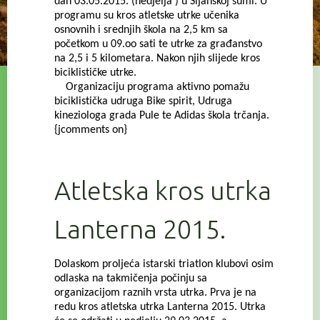
dan 03.05.2015. (nedjelja ) u Šijanskoj šumi. U
programu su kros atletske utrke učenika
osnovnih i srednjih škola na 2,5 km sa
početkom u 09.oo sati te utrke za građanstvo
na 2,5 i 5 kilometara. Nakon njih slijede kros
biciklističke utrke.
Organizaciju programa aktivno pomažu
biciklistička udruga Bike spirit, Udruga
kineziologa grada Pule te Adidas škola trčanja.
{jcomments on}
Atletska kros utrka
Lanterna 2015.
Dolaskom proljeća istarski triatlon klubovi osim
odlaska na takmičenja počinju sa
organizacijom raznih vrsta utrka. Prva je na
redu kros atletska utrka Lanterna 2015. Utrka