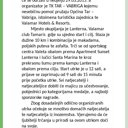
će se održati u nedjelju 29.03.2015. a
organizator je TK TAR – VABRIGA kojemu
nesebičnu pomoć pružaju Općina Tar –
Vabriga, istoimena turistička zajednica te
Valamar Hotels & Resorts.
Mjesto okupljanja je Lanterna, Valamar
club Tamaris gdje su ujedno start i cilj. Staza je
dužine 10 km i kombinacija je makadama,
poljskih puteva te asfalta. Trči se od sportskog
centra Valeta obalom prema Apartment Sunset
Lanterna i lučici Santa Marina te kroz
prekrasnu šumu prema kampu Lanterna i
obalom prema cilju. Start utrke je u 12 sati, a
prijave se zaprimaju od 9 sati do 15 minuta
prije početka utrke. Svi natjecatelji i
natjecateljice dobiti će majicu za učestvovanje,
pobjednici po kategorijama medalje, a najbolji
sponzorske nagrade.
Zbog dosadašnjih odlično organiziranih
utrka očekuje se mnoštvo domaćih natjecatelja
te natjecatelja iz inozemstva. Vjerujemo da će
ljubitelji trčanja u prirodi sa ovom utrkom doći
na svoje.