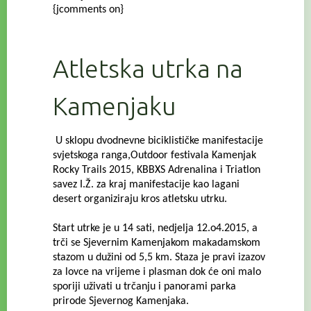
{jcomments on}
Atletska utrka na
Kamenjaku
U sklopu dvodnevne biciklističke manifestacije
svjetskoga ranga,Outdoor festivala Kamenjak
Rocky Trails 2015, KBBXS Adrenalina i Triatlon
savez I.Ž. za kraj manifestacije kao lagani
desert organiziraju kros atletsku utrku.
Start utrke je u 14 sati, nedjelja 12.o4.2015, a
trči se Sjevernim Kamenjakom makadamskom
stazom u dužini od 5,5 km.
Staza je pravi izazov
za lovce na vrijeme i plasman dok će oni malo
sporiji uživati u trčanju i panorami parka
prirode Sjevernog Kamenjaka.