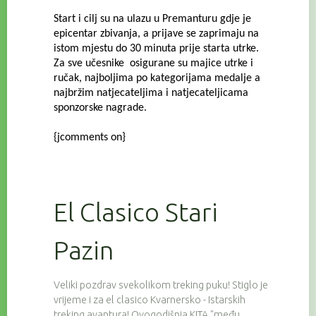
Start i cilj su na ulazu u Premanturu gdje je
epicentar zbivanja, a prijave se zaprimaju na
istom mjestu do 30 minuta prije starta utrke.
Za sve učesnike osigurane su majice utrke i
ručak, najboljima po kategorijama medalje a
najbržim natjecateljima i natjecateljicama
sponzorske nagrade.
{jcomments on}
El Clasico Stari
Pazin
Veliki pozdrav svekolikom treking puku! Stiglo je
vrijeme i za el clasico Kvarnersko - Istarskih
treking avantura! Ovogodišnja KITA "među