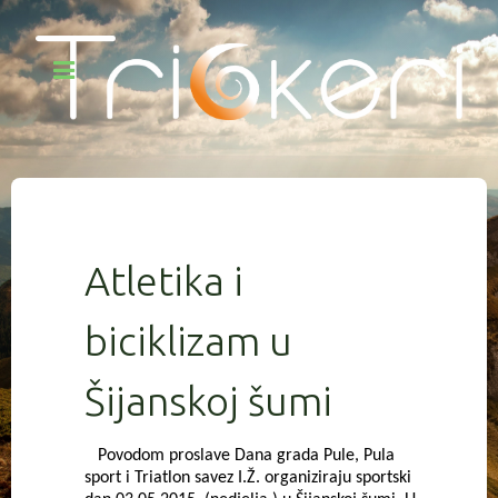
Atletika i
biciklizam u
Šijanskoj šumi
Povodom proslave Dana grada Pule, Pula
sport i Triatlon savez I.Ž. organiziraju sportski