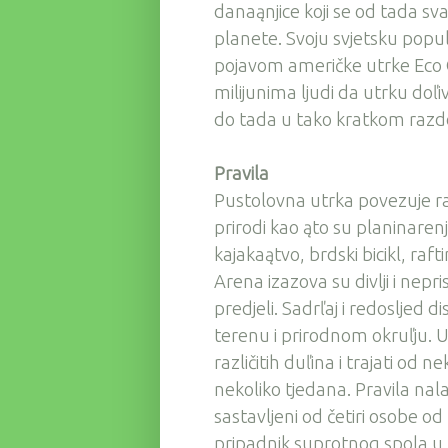
danaąnjice koji se od tada s
planete. Svoju svjetsku popu
pojavom američke utrke Eco C
milijunima ljudi da utrku doľi
do tada u tako kratkom razdob
Pravila
Pustolovna utrka povezuje ra
prirodi kao ąto su planinaren
kajakaątvo, brdski bicikl, raf
Arena izazova su divlji i nepr
predjeli. Sadrľaj i redosljed dis
terenu i prirodnom okruľju. 
različitih duľina i trajati od n
nekoliko tjedana. Pravila nal
sastavljeni od četiri osobe od
pripadnik suprotnog spola u