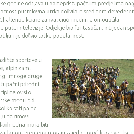
vake godine odrľava u najnepristupačnijim predjelima na
larnost pustolovna utrka doľivila je sredinom devedeset
hallenge koja je zahvaljujući medijima omogućila
ve putem televizije. Odjek je bio fantastičan: niti jedan sp
lju nije doľivio toliku popularnost.
zličite sportove u
je, alpinizam,
ting i mnoge druge.
istupačni prirodni
ciplina ovisi o
Utrke mogu biti
ekoliko sati pa do
aľu da timovi
 kojih jedna mora biti
 zadanom vremenu moraju zajedno proći kroz sve discip