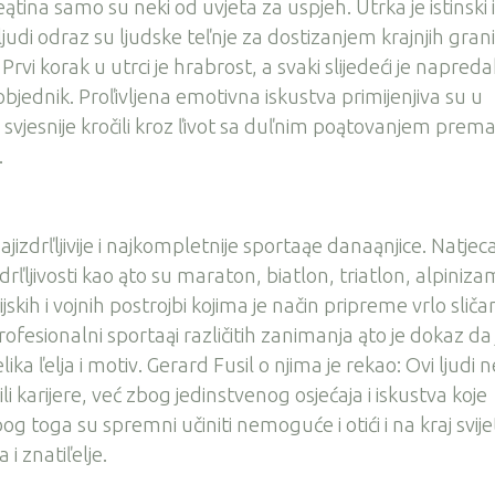
ina samo su neki od uvjeta za uspjeh. Utrka je istinski i
judi odraz su ljudske teľnje za dostizanjem krajnjih gran
. Prvi korak u utrci je hrabrost, a svaki slijedeći je napreda
pobjednik. Proľivljena emotivna iskustva primijenjiva su u
svjesnije kročili kroz ľivot sa duľnim poątovanjem prem
.
jizdrľljivije i najkompletnije sportaąe danaąnjice. Natjeca
zdrľljivosti kao ąto su maraton, biatlon, triatlon, alpinizam
ijskih i vojnih postrojbi kojima je način pripreme vrlo sliča
profesionalni sportaąi različitih zanimanja ąto je dokaz da 
ka ľelja i motiv. Gerard Fusil o njima je rekao: Ovi ljudi n
li karijere, već zbog jedinstvenog osjećaja i iskustva koje
bog toga su spremni učiniti nemoguće i otići i na kraj svije
i znatiľelje.