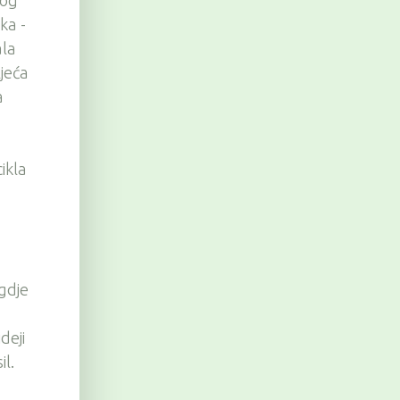
ka -
ala
ljeća
a
ikla
 gdje
deji
il.