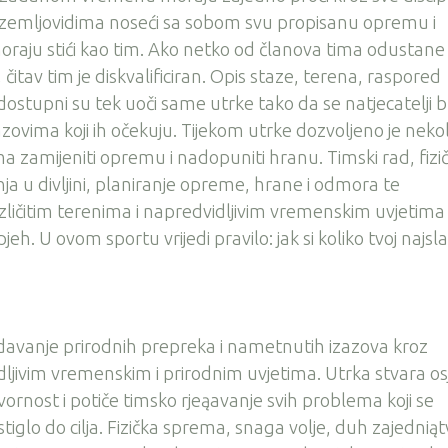
a zemljovidima noseći sa sobom svu propisanu opremu i
oraju stići kao tim. Ako netko od članova tima odustane i
 čitav tim je diskvalificiran. Opis staze, terena, raspored
 dostupni su tek uoči same utrke tako da se natjecatelji 
zovima koji ih očekuju. Tijekom utrke dozvoljeno je neko
 zamijeniti opremu i nadopuniti hranu. Timski rad, fizi
a u divljini, planiranje opreme, hrane i odmora te
različitim terenima i napredvidljivim vremenskim uvjetima
h. U ovom sportu vrijedi pravilo: jak si koliko tvoj najslab
adavanje prirodnih prepreka i nametnutih izazova kroz
idljivim vremenskim i prirodnim uvjetima. Utrka stvara os
ornost i potiče timsko rjeąavanje svih problema koji se
tiglo do cilja. Fizička sprema, snaga volje, duh zajedniąt