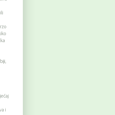
li
brzo
liko
čka
iji,
jećaj
va i