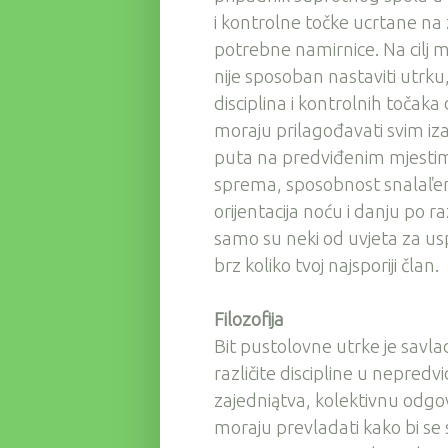
i kontrolne točke ucrtane n
potrebne namirnice. Na cilj m
nije sposoban nastaviti utrku,
disciplina i kontrolnih točaka
moraju prilagođavati svim iza
puta na predviđenim mjestima
sprema, sposobnost snalaľenj
orijentacija noću i danju po 
samo su neki od uvjeta za uspje
brz koliko tvoj najsporiji član.
Filozofija
Bit pustolovne utrke je savl
različite discipline u nepredv
zajedniątva, kolektivnu odgov
moraju prevladati kako bi se s