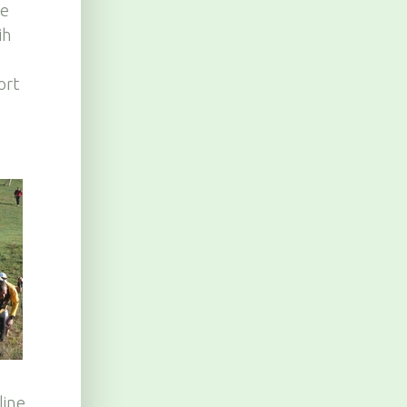
ąe
ih
ort
line