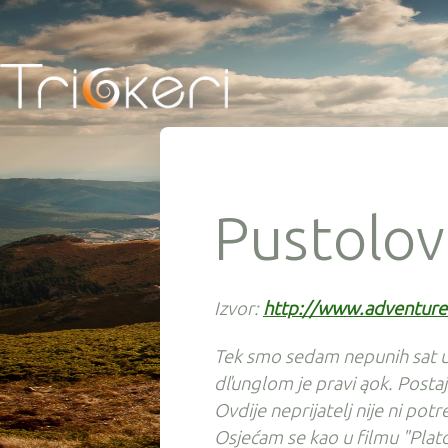
Pustolov
Izvor:
http://www.adventure
Tek smo sedam nepunih sat u u
dľunglom je pravi ąok. Postaj
Ovdije neprijatelj nije ni potr
Osjećam se kao u filmu "Platoo