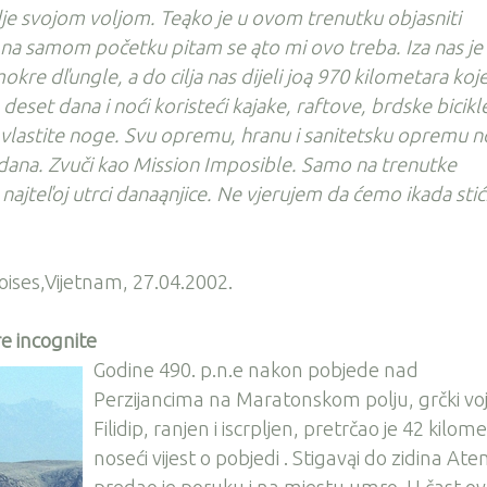
e svojom voljom. Teąko je u ovom trenutku objasniti
 na samom početku pitam se ąto mi ovo treba. Iza nas je
okre dľungle, a do cilja nas dijeli joą 970 kilometara koj
eset dana i noći koristeći kajake, raftove, brdske bicikl
- vlastite noge. Svu opremu, hranu i sanitetsku opremu n
dana. Zvuči kao Mission Imposible. Samo na trenutke
najteľoj utrci danaąnjice. Ne vjerujem da ćemo ikada stić
ses,Vijetnam, 27.04.2002.
e incognite
Godine 490. p.n.e nakon pobjede nad
Perzijancima na Maratonskom polju, grčki voj
Filidip, ranjen i iscrpljen, pretrčao je 42 kilom
noseći vijest o pobjedi . Stigavąi do zidina Ate
predao je poruku i na mjestu umro. U čast o