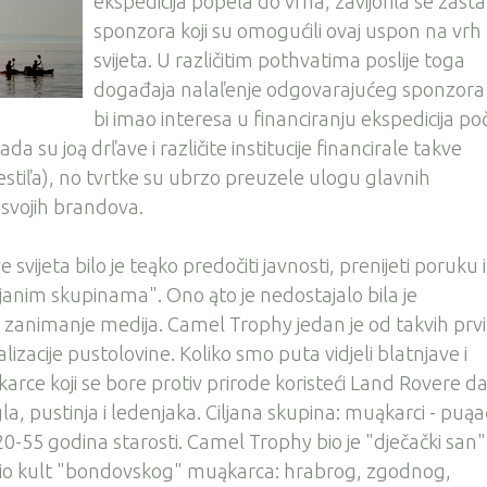
ekspedicija popela do vrha, zavijorila se zast
sponzora koji su omogućili ovaj uspon na vrh
svijeta. U različitim pothvatima poslije toga
događaja nalaľenje odgovarajućeg sponzora 
bi imao interesa u financiranju ekspedicija po
ada su joą drľave i različite institucije financirale takve
estiľa), no tvrtke su ubrzo preuzele ulogu glavnih
 svojih brandova.
svijeta bilo je teąko predočiti javnosti, prenijeti poruku i
janim skupinama". Ono ąto je nedostajalo bila je
 i zanimanje medija. Camel Trophy jedan je od takvih prv
lizacije pustolovine. Koliko smo puta vidjeli blatnjave i
e koji se bore protiv prirode koristeći Land Rovere da
a, pustinja i ledenjaka. Ciljana skupina: muąkarci - puąa
0-55 godina starosti. Camel Trophy bio je "dječački san"
orio kult "bondovskog" muąkarca: hrabrog, zgodnog,