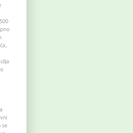
e
3500
upno
m
ća,
ilja
uo
a
ta
ovni
a se