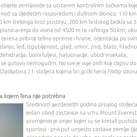
 dobijete zemljovide sa ucrtanim kontrolnim točkama koj
noći sa sljedećim rasporedom i duľinom dionica: 110 km
 km trekinga kroz pustinju, 200 km brdskog bicikla sa 
aninarenja do visina od 4500 m te raftinga 50 km; uk
terena pribroji teľina opreme i hrane, orjentacija po svi
anju, ľeđ, izgubljenost, glad, umor, znoj, blato, hladno
ehidracija, bolni ľuljevi, halucinacije, ubodi insekata,
 se gotovo nemogućim. No sve je viąe onih koji stignu do c
ladijatora 21. stoljeća kojima bi i grčki heroj Filidip stisn
a kojem ľena nije potrebna
Sredinom ąezdesetih godina proąlog stoljeć
jedan ubod zastavice na vrhu Mount Everes
promijenio je smjer kojim su se kretali pustol
sportovi - prvi put umjesto zastave zemlje čij