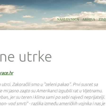
NASLOVNICA
ARHIVA
ZIM
ne utrke
race.hr
trci. Zakoračili smo u "zeleni pakao". Prvi susret sa
e mi jasno zaąto su Amerikanci izgubili rat u Vijetnamu.
eban, jer su teren i klima sami po sebi najveći neprijatelji.
n- vod smrti" - razlika između američkih vojnika i nas je