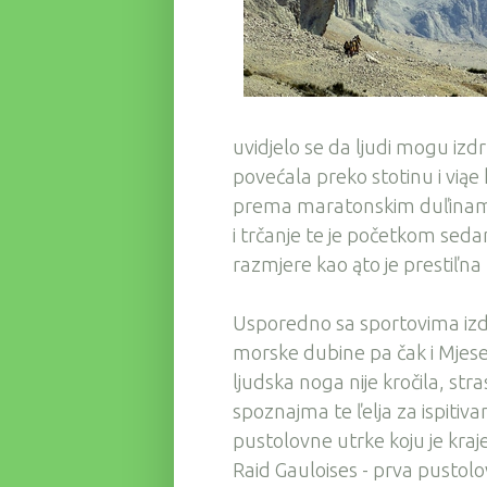
uvidjelo se da ljudi mogu iz
povećala preko stotinu i viąe
prema maratonskim duľinama. N
i trčanje te je početkom sed
razmjere kao ąto je prestiľna
Usporedno sa sportovima izdrľl
morske dubine pa čak i Mjesec.
ljudska noga nije kročila, st
spoznajma te ľelja za ispitiva
pustolovne utrke koju je kraj
Raid Gauloises - prva pustolov