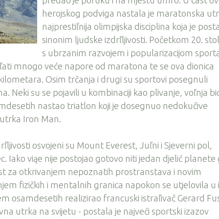
herojskog podviga nastala je maratonska utr
najprestiľnija olimpijska disciplina koja je post
sinonim ljudske izdrľljivosti. Početkom 20. sto
s ubrzanim razvojem i popularizacijom sport
drľati mnogo veće napore od maratona te se ova dionica
 kilometara. Osim trčanja i drugi su sportovi posegnuli
eki su se pojavili u kombinaciji kao plivanje, voľnja bic
amdesetih nastao triatlon koji je dosegnuo nedokučive
 utrka Iron Man.
jivosti osvojeni su Mount Everest, Juľni i Sjeverni pol,
 Iako viąe nije postojao gotovo niti jedan djelić planete
rast za otkrivanjem nepoznatih prostranstava i novim
njem fizičkih i mentalnih granica napokon se utjelovila u i
em osamdesetih realizirao francuski istraľivač Gerard Fus
na utrka na svijetu - postala je najveći sportski izazov