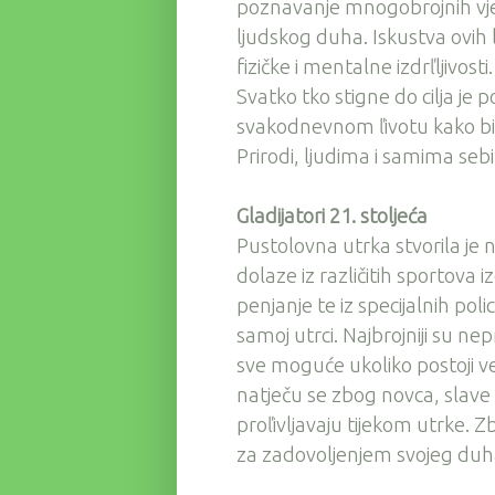
poznavanje mnogobrojnih vjeąt
ljudskog duha. Iskustva ovih l
fizičke i mentalne izdrľljivosti
Svatko tko stigne do cilja je 
svakodnevnom ľivotu kako bi 
Prirodi, ljudima i samima sebi
Gladijatori 21. stoljeća
Pustolovna utrka stvorila je na
dolaze iz različitih sportova i
penjanje te iz specijalnih polic
samoj utrci. Najbrojniji su ne
sve moguće ukoliko postoji veli
natječu se zbog novca, slave i
proľivljavaju tijekom utrke. Z
za zadovoljenjem svojeg duha 