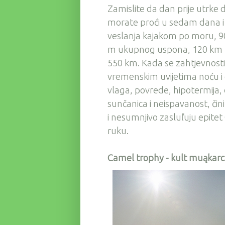
Zamislite da dan prije utrke
morate proći u sedam dana i 
veslanja kajakom po moru, 90
m ukupnog uspona, 120 km pl
550 km. Kada se zahtjevnosti 
vremenskim uvijetima noću i d
vlaga, povrede, hipotermija, d
sunčanica i neispavanost, čini
i nesumnjivo zasluľuju epitet G
ruku.
Camel trophy - kult muąkarc