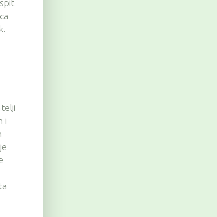
spit
ica
k.
a
telji
 i
n
je
e
ta