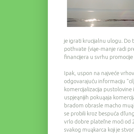
je igrati krucijalnu ulogu. Do t
pothvate (viąe-manje radi pr
financijera u svrhu promocije
Ipak, uspon na najveće vrhove 
odgovarajuću informaciju "cil
komercijalizacija pustolovine
uspjeąnijih pokuąaja komercija
bradom obrasle macho muąkarc
se probili kroz bespuća dľungl
vrlo dobre plateľne moći od 2
svakog muąkarca koji je stv