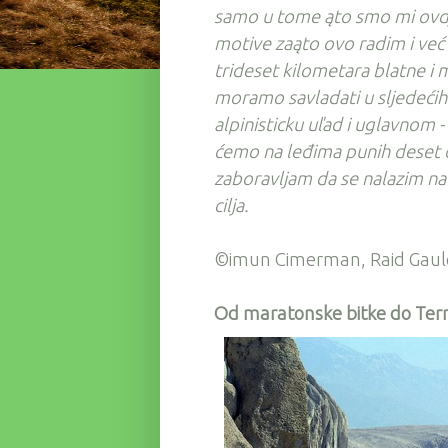
samo u tome ąto smo mi ovdj
motive zaąto ovo radim i već
trideset kilometara blatne i m
moramo savladati u sljedećih d
alpinisticku uľad i uglavnom 
ćemo na leđima punih deset 
zaboravljam da se nalazim na 
cilja.
©imun Cimerman, Raid Gauloi
Od maratonske bitke do Terr