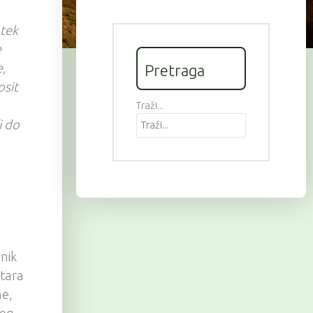
 tek
e
e,
Pretraga
osit
Traži...
i do
nik
etara
ne,
vog