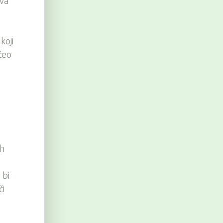
ava
koji
čeo
ih
 bi
či