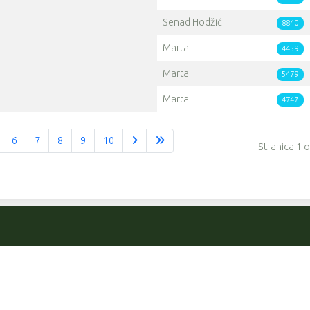
Senad Hodžić
8840
Marta
4459
Marta
5479
Marta
4747
6
7
8
9
10
Stranica 1 