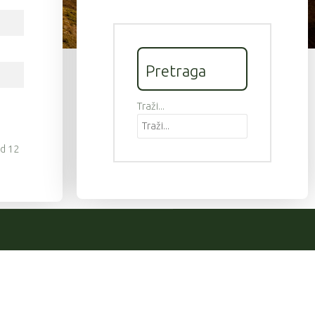
Pretraga
Traži...
od 12