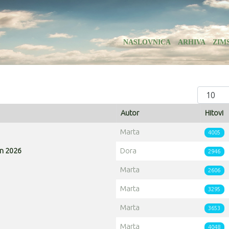
NASLOVNICA
ARHIVA
ZIM
Prikaz #
Autor
Hitovi
Marta
4005
Run 2026
Dora
2946
Marta
2606
Marta
3295
Marta
3653
Marta
4048