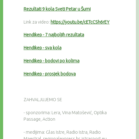
Rezultati 9 kola Sveti Petar u Šumi
Link za video:
https://youtu.be/cETcCSh6rEY
Hendikep - 7 najboljih rezultata
Hendikep - sva kola
Hendikep - bodovi po kolima
Hendikep - prosjek bodova
ZAHVALJUJEMO SE
- sponzorima: Lera, Vina Matošević, Optika
Passage, Action
- medijima: Glas Istre, Radio Istra, Radio
Maestral, regionalexpress.hr, istrasport.eu,