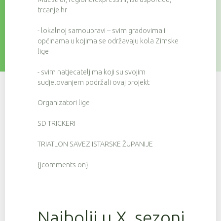
trcanje.hr
- lokalnoj samoupravi – svim gradovima i
općinama u kojima se održavaju kola Zimske
lige
- svim natjecateljima koji su svojim
sudjelovanjem podržali ovaj projekt
Organizatori lige
SD TRICKERI
TRIATLON SAVEZ ISTARSKE ŽUPANIJE
{jcomments on}
Najbolji u X. sezoni