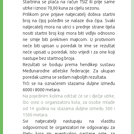
Startnina se
plaća na račun TSIŽ ili prije same
utrke
i iznosi 70,00 kuna za cijelu sezonu.
Prilikom prve prijave natjecatelj dobiva startni
broj na čijoj poleđini se nalaze dva čipa. Svaki
natjecatelj mora na utrci s prednje strane tijela
nositi startni broj koji mora biti vidljiv odnosno
ne smije biti prekriven majicom. U protivnom
neće biti upisan u poredak te ime se rezultat
neće upisati u poredak. Isto vrijedi i za one koji
nastupe bez startnog broja.
Rezultati se boduju prema hendikep sustavu
Međunarodne atletske federacije. Za ukupan
poredak uzima se sedam najboljih rezultata.
Trči se na označenim stazama duljine između
6000 i 8000 metara.
Na pojedinim kolima održat će se i dječje utrke,
što ovisi o organizatoru kola, za osobe mlađe
od 14 godina na stazama duljine između 500 i
1500 metara.
Svi natjecatelji nastupaju na vlastitu
odgovornost te organizatori ne odgovaraju za
štetu koja im eventualno nastane prije, za