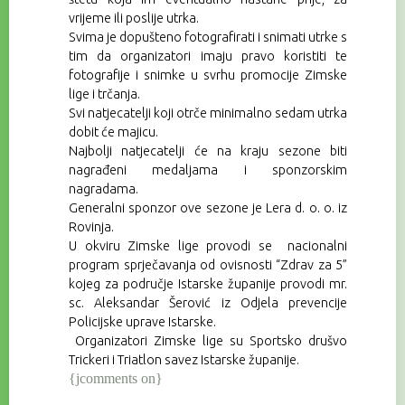
vrijeme ili poslije utrka.
Svima je dopušteno fotografirati i snimati utrke s
tim da organizatori imaju pravo koristiti te
fotografije i snimke u svrhu promocije Zimske
lige i trčanja.
Svi natjecatelji koji otrče minimalno sedam utrka
dobit će majicu.
Najbolji natjecatelji će na kraju sezone biti
nagrađeni medaljama i sponzorskim
nagradama.
Generalni sponzor ove sezone je Lera d. o. o. iz
Rovinja.
U okviru Zimske lige provodi se nacionalni
program sprječavanja od ovisnosti “Zdrav za 5”
kojeg za područje Istarske županije provodi mr.
sc. Aleksandar Šerović iz Odjela prevencije
Policijske uprave Istarske.
Organizatori Zimske lige su Sportsko drušvo
Trickeri i Triatlon savez Istarske županije.
{jcomments on}