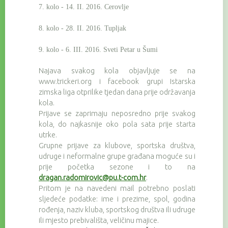
7. kolo - 14. II. 2016. Cerovlje
8. kolo - 28. II. 2016. Tupljak
9. kolo - 6. III. 2016. Sveti Petar u Šumi
Najava svakog kola objavljuje se na
www.trickeri.org i facebook grupi Istarska
zimska liga otprilike tjedan dana prije održavanja
kola.
Prijave se zaprimaju neposredno prije svakog
kola, do najkasnije oko pola sata prije starta
utrke.
Grupne prijave za klubove, sportska društva,
udruge i neformalne grupe građana moguće su i
prije početka sezone i to na
dragan.radomirovic@pu.t-com.hr
.
Pritom je na navedeni mail potrebno poslati
sljedeće podatke: ime i prezime, spol, godina
rođenja, naziv kluba, sportskog društva ili udruge
ili mjesto prebivališta, veličinu majice.