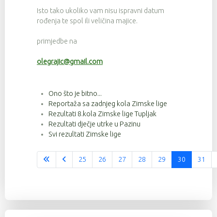
Isto tako ukoliko vam nisu ispravni datum
rođenja te spol ili veličina majice.
primjedbe na
olegrajic@gmail.com
Ono što je bitno...
Reportaža sa zadnjeg kola Zimske lige
Rezultati 8.kola Zimske lige Tupljak
Rezultati dječje utrke u Pazinu
Svi rezultati Zimske lige
25
26
27
28
29
30
31
Stranica 30 od 37