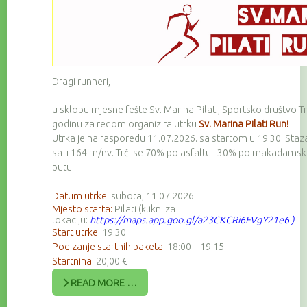
Dragi runneri,
u sklopu mjesne fešte Sv. Marina Pilati, Sportsko društvo Tr
godinu za redom organizira utrku
Sv. Marina Pilati Run!
Utrka je na rasporedu 11.07.2026. sa startom u 19:30. Staz
sa +164 m/nv. Trči se 70% po asfaltu i 30% po makadam
putu.
Datum utrke:
subota, 11.07.2026.
Mjesto starta:
Pilati (klikni za
lokaciju:
https://maps.app.goo.gl/a23CKCRi6FVgY21e6
)
Start utrke:
19:30
Podizanje startnih paketa:
18:00 – 19:15
Startnina:
20,00 €
READ MORE …