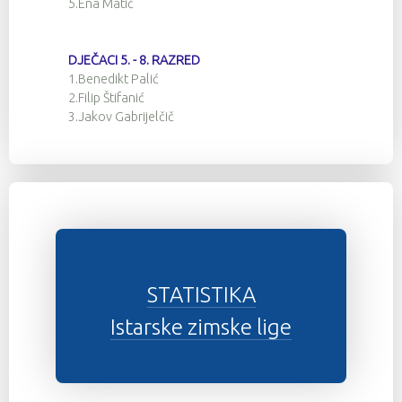
5.Ena Matić
DJEČACI 5. - 8. RAZRED
1.Benedikt Palić
2.Filip Štifanić
3.Jakov Gabrijelčič
STATISTIKA
Istarske zimske lige