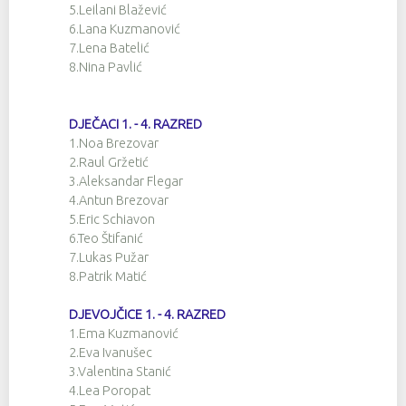
5.Leilani Blažević
6.Lana Kuzmanović
7.Lena Batelić
8.Nina Pavlić
DJEČACI 1. - 4. RAZRED
1.Noa Brezovar
2.Raul Gržetić
3.Aleksandar Flegar
4.Antun Brezovar
5.Eric Schiavon
6.Teo Štifanić
7.Lukas Pužar
8.Patrik Matić
DJEVOJČICE 1. - 4. RAZRED
1.Ema Kuzmanović
2.Eva Ivanušec
3.Valentina Stanić
4.Lea Poropat