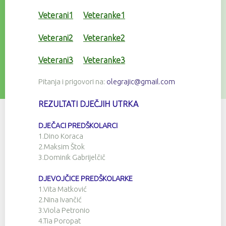
Veterani1
Veteranke1
Veterani2
Veteranke2
Veterani3
Veteranke3
Pitanja i prigovori na:
olegrajic@gmail.com
REZULTATI DJEČJIH UTRKA
DJEČACI PREDŠKOLARCI
1.Dino Koraca
2.Maksim Štok
3.Dominik Gabrijelčič
DJEVOJČICE PREDŠKOLARKE
1.Vita Matković
2.Nina Ivančić
3.Viola Petronio
4.Tia Poropat