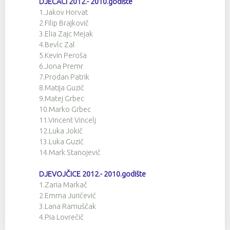
DJEČACI 2012.- 2010.godište
1.Jakov Horvat
2.Filip Brajkovič
3.Elia Zajc Mejak
4.Bevlc Zal
5.Kevin Peroša
6.Jona Premr
7.Prodan Patrik
8.Matija Guzič
9.Matej Grbec
10.Marko Grbec
11.Vincent Vincelj
12.Luka Jokič
13.Luka Guzič
14.Mark Stanojevič
DJEVOJČICE 2012.- 2010.godište
1.Zaria Markač
2.Emma Juričević
3.Lana Ramuščak
4.Pia Lovrečič