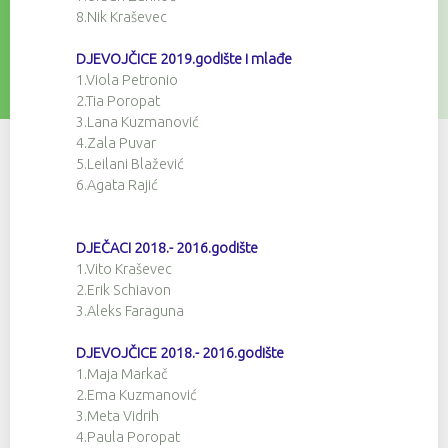
8.Nik Kraševec
DJEVOJČICE 2019.godište i mlađe
1.Viola Petronio
2.Tia Poropat
3.Lana Kuzmanović
4.Zala Puvar
5.Leilani Blažević
6.Agata Rajić
DJEČACI 2018.- 2016.godište
1.Vito Kraševec
2.Erik Schiavon
3.Aleks Faraguna
DJEVOJČICE 2018.- 2016.godište
1.Maja Markač
2.Ema Kuzmanović
3.Meta Vidrih
4.Paula Poropat