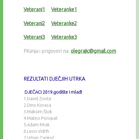
Veterani1
Veteranke1
Veterani2
Veteranke2
Veterani3
Veteranke3
Pitanja i prigovori na:
olegrajic@gmail.com
REZULTATI DJEČJIH UTRKA
DJEČACI 2019.godište i mlađi
1.David Zonta
2.Dino Koraca
3.Maksim Štok
4.Mateo Poropat
5.Adam Mrak
6.Leon Vidrih
7.Urban Zankoč