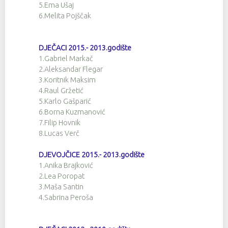
5.Ema Ušaj
6.Melita Pojščak
DJEČACI 2015.- 2013.godište
1.Gabriel Markač
2.Aleksandar Flegar
3.Koritnik Maksim
4.Raul Gržetić
5.Karlo Gašparić
6.Borna Kuzmanović
7.Filip Hovnik
8.Lucas Verč
DJEVOJČICE 2015.- 2013.godište
1.Anika Brajković
2.Lea Poropat
3.Maša Santin
4.Sabrina Peroša