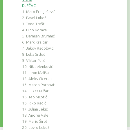
DJEČACI
1. Maro Franješević
2. Pavel Lukež
3. Tone Trošt
4. Dino Koraca
5. Damijan Brumnić
6. Mark Krajcar
7. Jakov Radolović
8. Luka Srdoč
9. Viktor Pulić
10. Nik Jelenković
11. Leon Mališa
12. Aleks Ciceran
13. Mateo Poropat
14. Lukas Pužar
15. Teo Milotić
16. Riko Radić
17. Julian Jekić
18. Andrej Vale
19. Mario Širol
20. Lovro Lukež