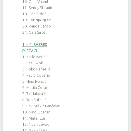
16. Gabi Valenta
17. Sendy Štifanić
18. Una Srdoč
19. Leticija Igrec
20. Vanda Sergo
21. Gaia Širol
1. – 4. RAZRED
DJEČACI
1. Karlo Ivetić
2. Enej Skok
3. Roko Rafaelić
4. Paulo Oliverić
5. Nino Ivančić
6. Matija Čotar
7. Tin Jakovčić
8. Teo Štifanić
9. Erik Miškić Pančelat
10. Nino Ciceran
11. Matej Ćus
12. Noan Levak
13. Patrik Vale