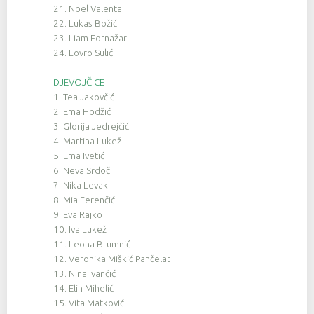
21. Noel Valenta
22. Lukas Božić
23. Liam Fornažar
24. Lovro Sulić
DJEVOJČICE
1. Tea Jakovčić
2. Ema Hodžić
3. Glorija Jedrejčić
4. Martina Lukež
5. Ema Ivetić
6. Neva Srdoč
7. Nika Levak
8. Mia Ferenčić
9. Eva Rajko
10. Iva Lukež
11. Leona Brumnić
12. Veronika Miškić Pančelat
13. Nina Ivančić
14. Elin Mihelić
15. Vita Matković