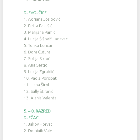
DJEVOJČICE
1. Adriana Josipović
2. Petra Paulišić
3. Marijana Pamić
4. Lucija Šišović Ladavac
5. Tonka Lončar
6. Dora Čutura
7. Sofija Srdoč
8. Ana Sergo
9. Lucija Zgrablić
10. Paola Poropat
11. Hana Širol
12. Sally Štifanić
13. Alanis Valenta
5. – 8. RAZRED
DJEČACI
1. Jakov Horvat
2. Dominik Vale