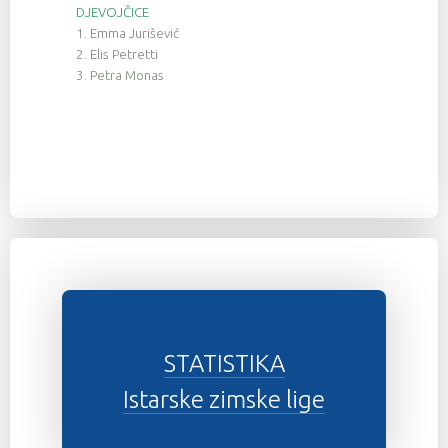
DJEVOJČICE
1. Emma Jurišević
2. Elis Petretti
3. Petra Monas
STATISTIKA
Istarske zimske lige