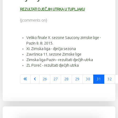
REZULTATI DJEČJIH UTRKA U TUPLJAKU
{jcomments on}
Veliko finale X. sezone Saucony zimske lige -
Pazin 8. III. 2015.
XI. Zimska liga - dječja sezona
Završnica 11. sezone Zimske lige
Zimska liga Pazin - rezultati dječjih utrka
ZL Poreč - rezultati dječjih utrka
26
27
28
29
30
31
32
Stranica 31 od 37