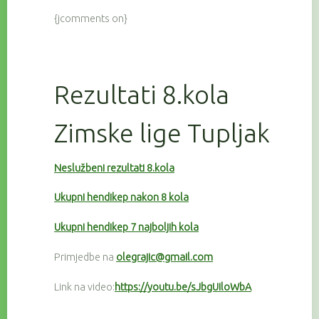
{jcomments on}
Rezultati 8.kola
Zimske lige Tupljak
Neslužbeni rezultati 8.kola
Ukupni hendikep nakon 8 kola
Ukupni hendikep 7 najboljih kola
Primjedbe na
olegrajic@gmail.com
Link na video:
https://youtu.be/sJbgUIloWbA